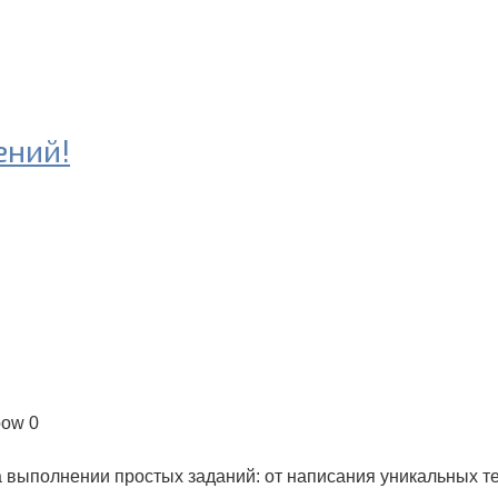
ений!
pow
0
на выполнении простых заданий: от написания уникальных те