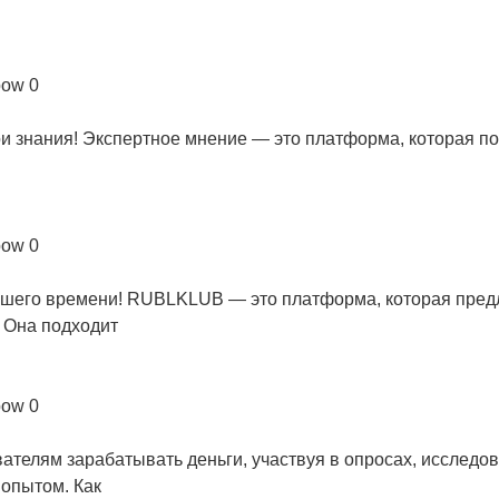
pow
0
и знания! Экспертное мнение — это платформа, которая по
pow
0
шего времени! RUBLKLUB — это платформа, которая предл
. Она подходит
pow
0
вателям зарабатывать деньги, участвуя в опросах, исследо
 опытом. Как