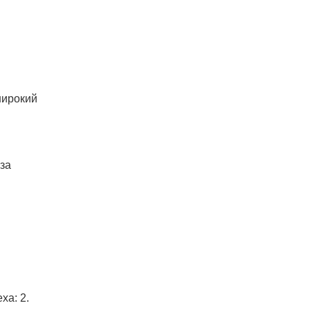
широкий
за
ха: 2.