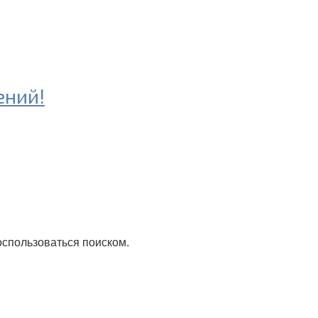
ений!
оспользоваться поиском.